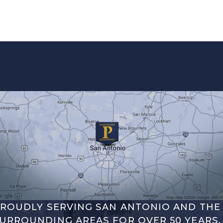
ROUDLY SERVING SAN ANTONIO AND THE
URROUNDING AREAS FOR OVER 50 YEARS.