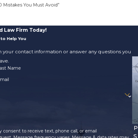
0 Mistakes You Must Avoid”
d Law Firm Today!
to Help You
m your contact information or answer any questions you
ave.
ast Name
mail
P
 consent to receive text, phone call, or email
S
uest. Message frequency varies. Message & data rates may