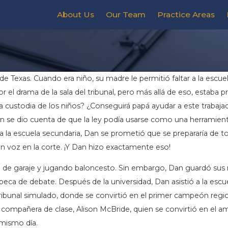
About Us
Our Team
Practice Areas
e Texas. Cuando era niño, su madre le permitió faltar a la escuel
r el drama de la sala del tribunal, pero más allá de eso, estaba
a custodia de los niños? ¿Conseguirá papá ayudar a este trabajad
Dan se dio cuenta de que la ley podía usarse como una herramie
 a la escuela secundaria, Dan se prometió que se prepararía de to
n voz en la corte. ¡Y Dan hizo exactamente eso!
a de garaje y jugando baloncesto. Sin embargo, Dan guardó sus 
eca de debate. Después de la universidad, Dan asistió a la esc
ribunal simulado, donde se convirtió en el primer campeón region
compañera de clase, Alison McBride, quien se convirtió en el amo
 mismo día.