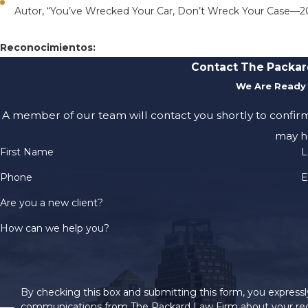
Autor, “You’ve Wrecked Your Car, Don’t Wreck Your Case—2
Reconocimientos:
Contact The Packar
We Are Ready 
A member of our team will contact you shortly to confir
may h
First Name
L
Phone
E
Are you a new client?
How can we help you?
By checking this box and submitting this form, you expressly
communications from The Packard Law Firm about your req