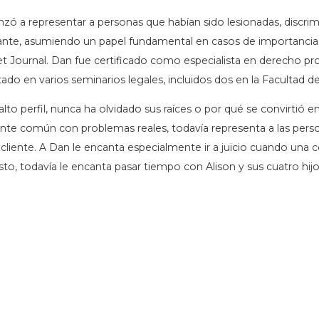
 a representar a personas que habían sido lesionadas, discri
te, asumiendo un papel fundamental en casos de importancia na
et Journal. Dan fue certificado como especialista en derecho pro
do en varios seminarios legales, incluidos dos en la Facultad 
o perfil, nunca ha olvidado sus raíces o por qué se convirtió e
ente común con problemas reales, todavía representa a las perso
cliente. A Dan le encanta especialmente ir a juicio cuando una 
o, todavía le encanta pasar tiempo con Alison y sus cuatro hijo